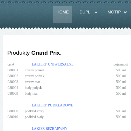
HOME
DUPLI
MOTIP
Produkty
Grand Prix
:
cat.#
LAKIERY UNIWERSALNE
pojemność
080001
czarny półmat
500 ml
080002
czarny połysk
500 ml
080003
czarny mat
500 ml
080004
biały połysk
500 ml
080009
biały mat
500 ml
LAKIERY PODKŁADOWE
080006
podkład szary
500 ml
080010
podkład biały
500 ml
LAKIER BEZBARWNY