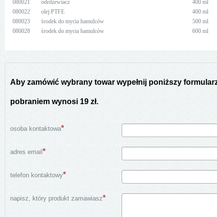
080021
odrdzewiacz
400 ml
080022
olej PTFE
400 ml
080023
środek do mycia hamulców
500 ml
080028
środek do mycia hamulców
600 ml
Aby zamówić wybrany towar wypełnij poniższy formularz 
pobraniem wynosi 19 zł.
osoba kontaktowa
adres email
telefon kontaktowy
napisz, który produkt zamawiasz