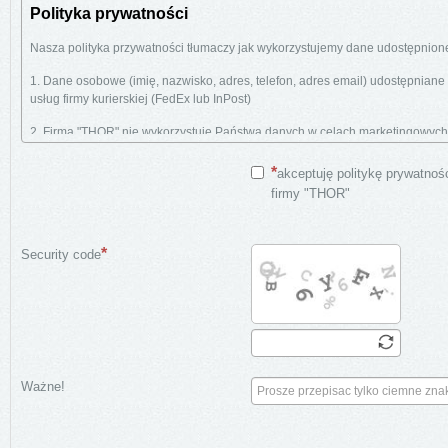
Polityka prywatności
Nasza polityka przywatności tłumaczy jak wykorzystujemy dane udostępnion
1. Dane osobowe (imię, nazwisko, adres, telefon, adres email) udostępnian
usług firmy kurierskiej (FedEx lub InPost)
2. Firma "THOR" nie wykorzystuje Państwa danych w celach marketingowych
kurierskich).
akceptuję politykę prywatnoś
3. Dane klientów (osób prywatnych) usuwamy z naszej skrzynki pocztowej d
firmy "THOR"
4. Strona www.dupli.pl nie korzysta z plików "cookies".
Security code
Łacza
Nasza strona zawiera łącza do innej strony (www.alkyton.pl) również będą
Ważne!