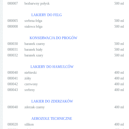
080007
bezbarwny połysk
500 ml
LAKIERY DO FELG
080005
srebrna felga
500 ml
080008
stalowa felga
500 ml
KONSERWACJA DO PROGÓW
080030
baranek czarny
500 ml
080031
baranek biały
500 ml
080032
baranek szary
500 ml
LAKIERY DO HAMULCÓW
080040
niebieski
400 ml
080041
żółty
400 ml
080042
czerwony
400 ml
080043
srebrny
400 ml
LAKIER DO ZDERZAKÓW
080040
zderzak czarny
400 ml
AEROZOLE TECHNICZNE
080020
silikon
400 ml