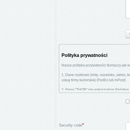
Polityka prywatności
Nasza polityka przywatności tłumaczy jak
1. Dane osobowe (imię, nazwisko, adres, t
usług firmy kurierskiej (FedEx lub InPost)
2. Firma "THOR" nie wykorzystuje Państwa
kurierskich).
3. Dane klientów (osób prywatnych) usuwa
4. Strona www.dupli.pl nie korzysta z plików
Security code
Łacza