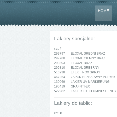
HOME
Lakiery specjalne:
cat. #
299797
ELOXAL SREDNI BRĄZ
299780
ELOXAL CIEMNY BRĄZ
299803
ELOXAL BRĄZ
299810
ELOXAL SREBRNY
516238
EFEKT INOX SPRAY
467264
ZAPON BEZBARWNY POŁYSK
130069
LAKIER UV MARKIERUNG
195419
GRAFFITI-EX
527982
LAKIER FOTOLUMINESCENCY
Lakiery do tablic:
cat. #