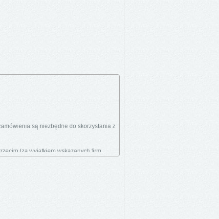
 zamówienia są niezbędne do skorzystania z
rzecim (za wyjątkiem wskazanych firm
towaru.