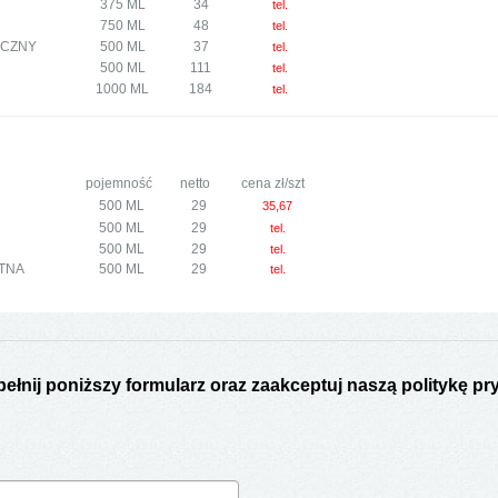
375 ML
34
tel.
750 ML
48
tel.
TYCZNY
500 ML
37
tel.
500 ML
111
tel.
1000 ML
184
tel.
pojemność
netto
cena zł/szt
500 ML
29
35,67
500 ML
29
tel.
500 ML
29
tel.
TNA
500 ML
29
tel.
nij poniższy formularz oraz zaakceptuj naszą politykę pry