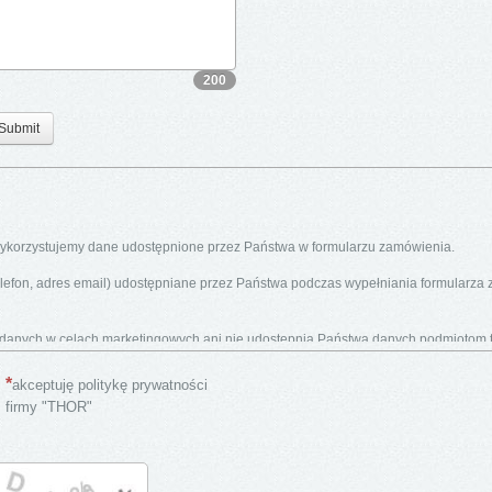
200
Submit
 wykorzystujemy dane udostępnione przez Państwa w formularzu zamówienia.
elefon, adres email) udostępniane przez Państwa podczas wypełniania formularza
 danych w celach marketingowych ani nie udostępnia Państwa danych podmiotom t
akceptuję politykę prywatności
my z naszej skrzynki pocztowej do 30 dni po dostarczeniu Państwu zamówionego 
firmy "THOR"
 "cookies".