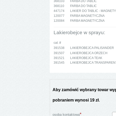
368103
FARBA DO TABLIC
368110
FARBA DO TABLIC
447174
LAKIER DO TABLIC - MAGNE
120077
FARBA MAGNETYCZNA
120084
FARBA MAGNETYCZNA
Lakierobejce w sprayu:
cat. #
391538
LAKIEROBEJCA PALISANDER
391507
LAKIEROBEJCA ORZECH
391521
LAKIEROBEJCA TEAK
391545
LAKIEROBEJCA TRANSPAREN
Aby zamówić wybrany towar wypeł
pobraniem wynosi 19 zł.
osoba kontaktowa